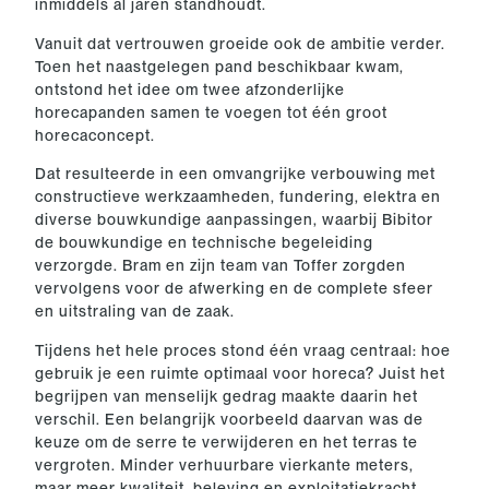
inmiddels al jaren standhoudt.
Vanuit dat vertrouwen groeide ook de ambitie verder.
Toen het naastgelegen pand beschikbaar kwam,
ontstond het idee om twee afzonderlijke
horecapanden samen te voegen tot één groot
horecaconcept.
Dat resulteerde in een omvangrijke verbouwing met
constructieve werkzaamheden, fundering, elektra en
diverse bouwkundige aanpassingen, waarbij Bibitor
de bouwkundige en technische begeleiding
verzorgde. Bram en zijn team van Toffer zorgden
vervolgens voor de afwerking en de complete sfeer
en uitstraling van de zaak.
Tijdens het hele proces stond één vraag centraal: hoe
gebruik je een ruimte optimaal voor horeca? Juist het
begrijpen van menselijk gedrag maakte daarin het
verschil. Een belangrijk voorbeeld daarvan was de
keuze om de serre te verwijderen en het terras te
vergroten. Minder verhuurbare vierkante meters,
maar meer kwaliteit, beleving en exploitatiekracht