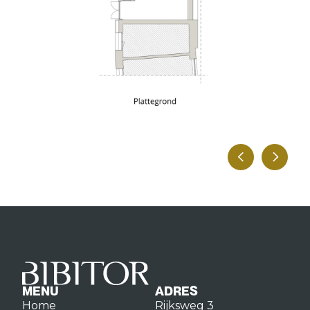
MENU
ADRES
Home
Rijksweg 3