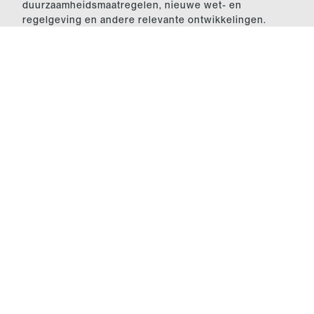
duurzaamheidsmaatregelen, nieuwe wet- en
regelgeving en andere relevante ontwikkelingen.
Deze informatie delen we hier.
NIEUWS
Verkoop van horecavastgoed