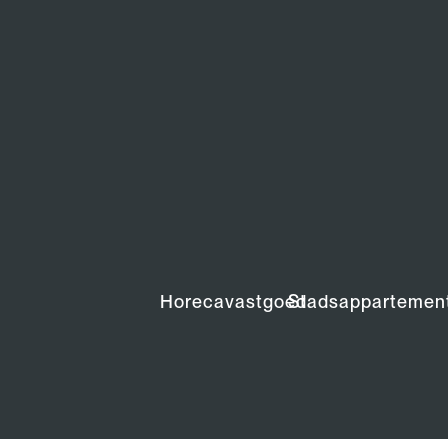
Horecavastgoed
Stadsappartemen