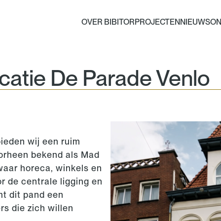
OVER BIBITOR
PROJECTEN
NIEUWS
ON
catie De Parade Venlo
ieden wij een ruim
oorheen bekend als Mad
 waar horeca, winkels en
de centrale ligging en
t dit pand een
s die zich willen