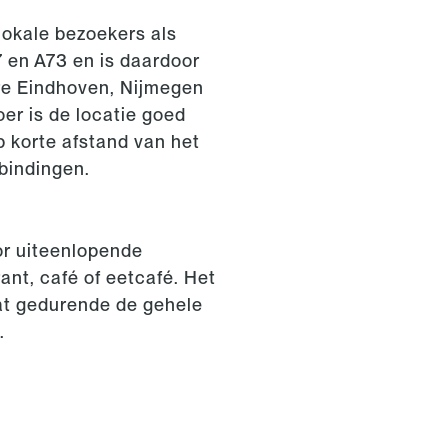
lokale bezoekers als
67 en A73 en is daardoor
re Eindhoven, Nijmegen
er is de locatie goed
p korte afstand van het
rbindingen.
or uiteenlopende
nt, café of eetcafé. Het
dat gedurende de gehele
n.